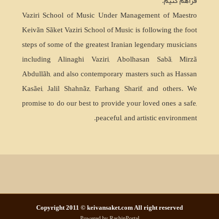
فراهم کنیم.
Vaziri School of Music Under Management of Maestro
Keivãn Sãket Vaziri School of Music is following the foot
steps of some of the greatest Iranian legendary musicians
including Alinaghi Vaziri, Abolhasan Sabã, Mirzã
Abdullãh, and also contemporary masters such as Hassan
Kasãei, Jalil Shahnãz, Farhang Sharif, and others. We
promise to do our best to provide your loved ones a safe,
peaceful, and artistic environment.
Copyright 2011 © keivansaket.com All right reserved
Powered by RashinPortal