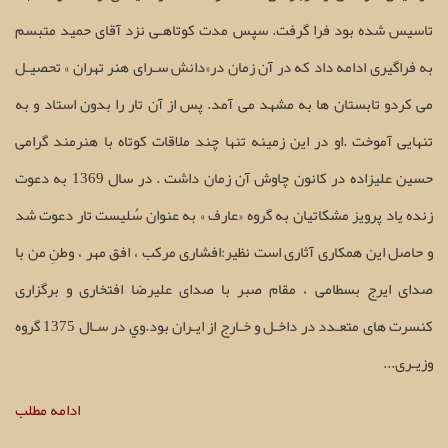
تاسيس شده بود فرا گرفت. سپس مدت کوتاهـی نزد آقای حميد متبسم
به فراگیری ادامه داد که در آن زمان در«دانش سـرای هنر تهران » تحصيـل
می کردو تابستان ها به مشهد می آمد. پس از آن تار را بدون استاد و به
تنهایی آموخت .او در این زمینه تنها چند ملاقات کوتاه با هنرمند گرامی
حسين عليزاده در کانون چاوش آن زمان داشت . در سال 1369 به دعوت
زنده یاد پرويز مشکاتیان به گروه «عارف » به عنوان سُلیست تار دعوت شد
و حاصل اين همکاری آثاری است نظير:افشاری مرکب ، افق مهر ، وطنِ من با
صدای ايرج بسطامی ، مقام صبر با صدای عليرضا افتخاری و برگزاری
کنسرت های متعـدد در داخـل و خـارج از ايـران بود.وي در سـال 1375 گروه
وزيـری...
ادامه مطلب