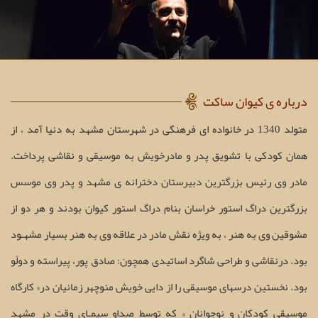
درباره ی کیوان ساکت
متولد 1340 در خانواده ای فرهنگی در شهرستان مشهد به دنیا آمد ، از
همان کودکی با تشويق پدر و مادرخويش به موسيقی و نقاشی پرداخت.
مادر وی رئیس بزرگترين دبيرستان دخترانه ی مشهد و پدر وی موسس
بزرگترين دراگ استور خراسان بنام دراگ استور كيوان بودند و هر دو از
مشوقين وی به هنر ، به ويژه نقش مادر در علاقه وی به هنر بسيار مشهـود
بود. درنقاشی و طراحی شاگرد اساتیدی همچون: صادق پور، پیراسته و دولّو
بود. نخستین درسهای موسيقی را از دایی خويش منوچهر زمانيان در« کارگاه
موسيقی کودکان و نوجوانان » که توسط صداو سيمـای وقت در مشهد