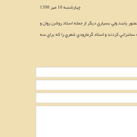
چهارشنبه 10 مهر 1398
نتوانستند حضور يابند ولي بسياري ديگر از جمله استاد روشن روان و
 سخنراني كردند و استاد گرمارودي شعري را كه براي سه